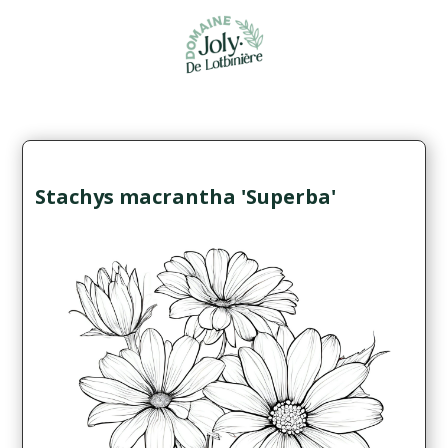
Stachys macrantha 'Superba'