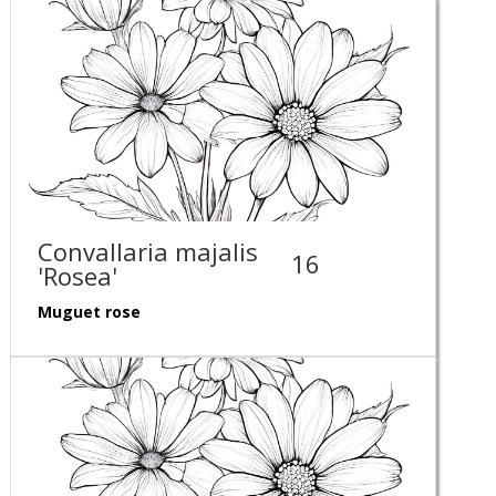
Convallaria majalis
16
'Rosea'
Muguet rose