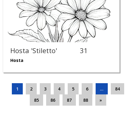
Hosta 'Stiletto'
31
Hosta
1
2
3
4
5
6
…
84
85
86
87
88
»