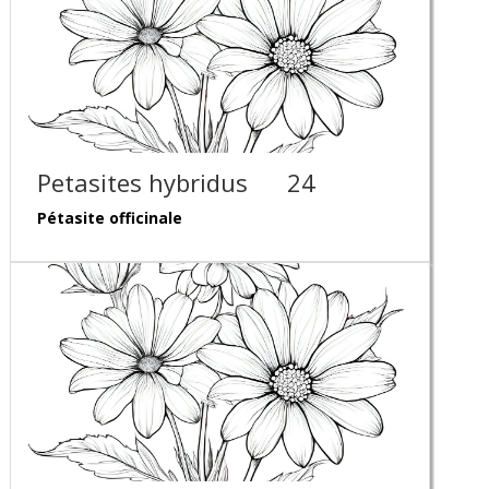
Petasites hybridus
24
Pétasite officinale