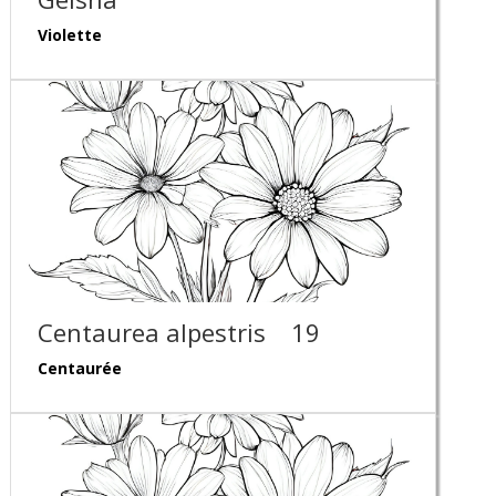
Violette
Centaurea alpestris
19
Centaurée