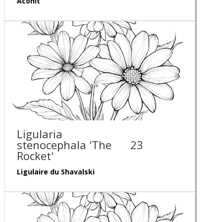
Aconit
Ligularia
stenocephala 'The
23
Rocket'
Ligulaire du Shavalski