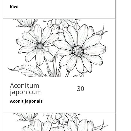
Kiwi
Aconitum
30
japonicum
Aconit japonais