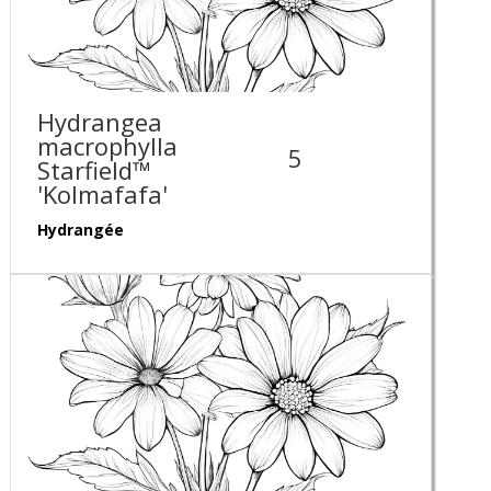
Hydrangea
macrophylla
5
Starfield™
'Kolmafafa'
Hydrangée