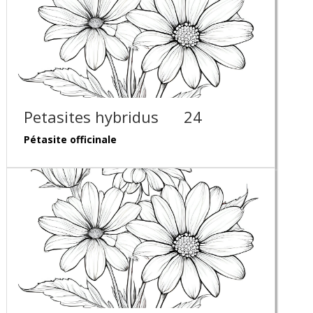
Petasites hybridus
24
Pétasite officinale