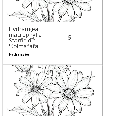
Hydrangea
macrophylla
5
Starfield™
'Kolmafafa'
Hydrangée