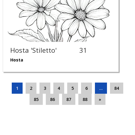
Hosta 'Stiletto'
31
Hosta
1
2
3
4
5
6
…
84
85
86
87
88
»