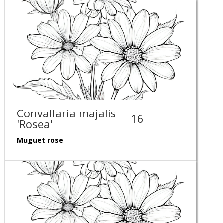
Convallaria majalis
16
'Rosea'
Muguet rose