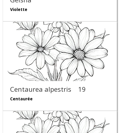
Violette
Centaurea alpestris
19
Centaurée