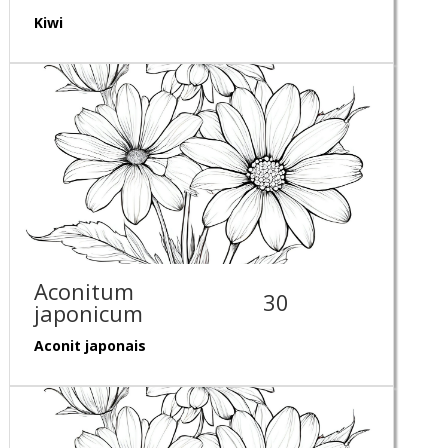
Kiwi
Aconitum
30
japonicum
Aconit japonais