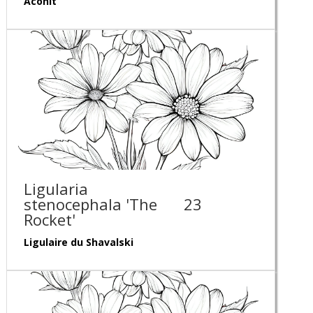
Aconit
Ligularia
stenocephala 'The
23
Rocket'
Ligulaire du Shavalski